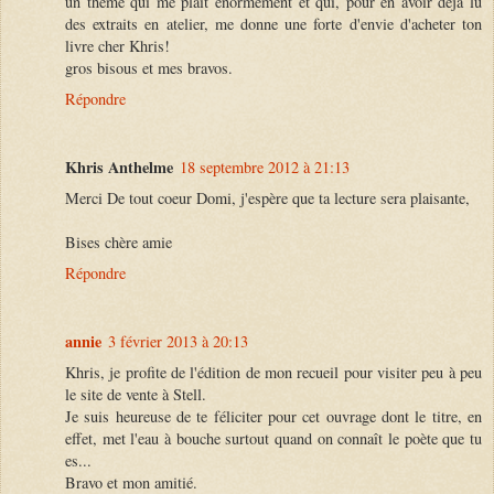
un thème qui me plait énormément et qui, pour en avoir déjà lu
des extraits en atelier, me donne une forte d'envie d'acheter ton
livre cher Khris!
gros bisous et mes bravos.
Répondre
Khris Anthelme
18 septembre 2012 à 21:13
Merci De tout coeur Domi, j'espère que ta lecture sera plaisante,
Bises chère amie
Répondre
annie
3 février 2013 à 20:13
Khris, je profite de l'édition de mon recueil pour visiter peu à peu
le site de vente à Stell.
Je suis heureuse de te féliciter pour cet ouvrage dont le titre, en
effet, met l'eau à bouche surtout quand on connaît le poète que tu
es...
Bravo et mon amitié.